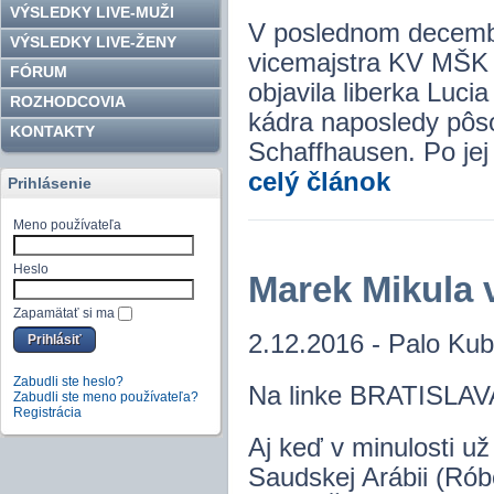
VÝSLEDKY LIVE-MUŽI
V poslednom decembro
VÝSLEDKY LIVE-ŽENY
vicemajstra KV MŠK
FÓRUM
objavila liberka Luc
ROZHODCOVIA
kádra naposledy pôso
KONTAKTY
Schaffhausen. Po jej
celý článok
Prihlásenie
Meno používateľa
Heslo
Marek Mikula v
Zapamätať si ma
2.12.2016 - Palo Kub
Zabudli ste heslo?
Na linke BRATISLA
Zabudli ste meno používateľa?
Registrácia
Aj keď v minulosti už 
Saudskej Arábii (Rób