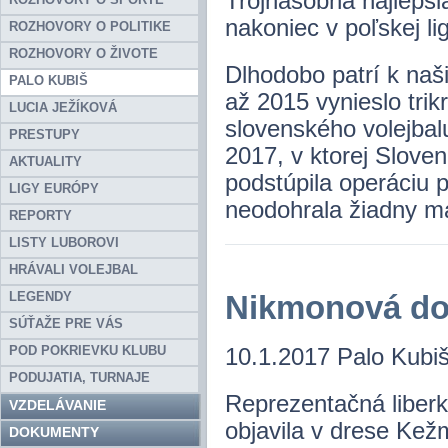
Trojnásobná najlep
nakoniec v poľskej li
ROZHOVORY O POLITIKE
ROZHOVORY O ŽIVOTE
Dlhodobo patrí k naši
PALO KUBIŠ
až 2015 vynieslo tri
LUCIA JEŽÍKOVÁ
slovenského volejbal
PRESTUPY
2017, v ktorej Slove
AKTUALITY
podstúpila operáciu
LIGY EURÓPY
neodohrala žiadny m
REPORTY
LISTY LUBOROVI
HRÁVALI VOLEJBAL
LEGENDY
Nikmonová d
SÚŤAŽE PRE VÁS
POD POKRIEVKU KLUBU
10.1.2017 Palo Kubiš
PODUJATIA, TURNAJE
Reprezentačná liberk
VZDELÁVANIE
objavila v drese Kežm
DOKUMENTY