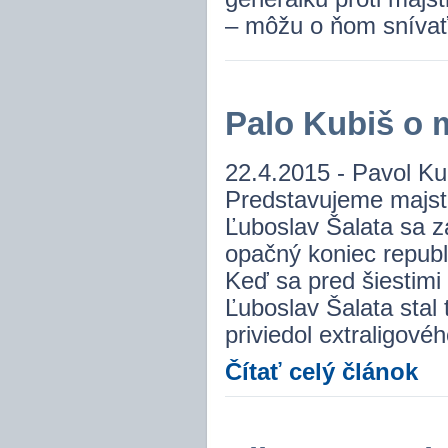
– môžu o ňom sníva
Palo Kubiš o 
22.4.2015 - Pavol Ku
Predstavujeme majst
Ľuboslav Šalata sa z
opačný koniec republ
Keď sa pred šiestimi
Ľuboslav Šalata stal
priviedol extraligovéh
Čítať celý článok