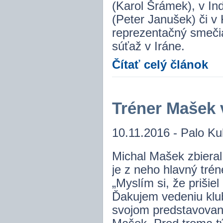
(Karol Šrámek), v In
(Peter Janušek) či v
reprezentačný smeči
súťaž v Iráne.
Čítať celý článok
Tréner Mašek 
10.11.2016 - Palo Ku
Michal Mašek zbieral 
je z neho hlavný trén
„Myslím si, že prišie
Ďakujem vedeniu klub
svojom predstavovaní