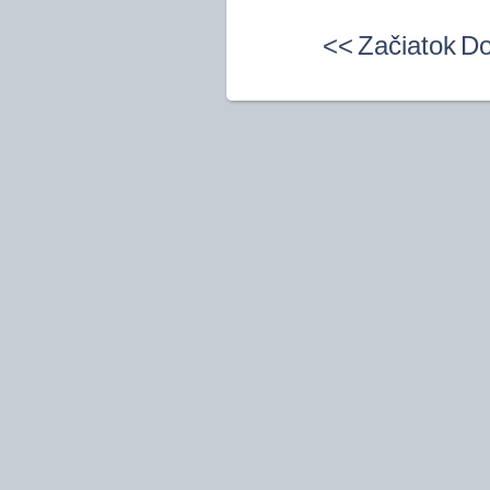
<<
Začiatok
D