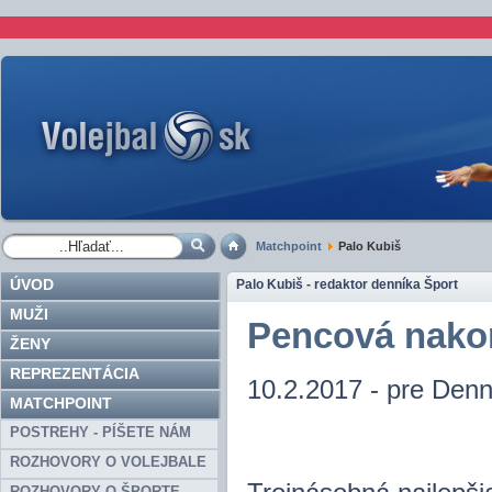
Matchpoint
Palo Kubiš
ÚVOD
Palo Kubiš - redaktor denníka Šport
MUŽI
Pencová nakon
ŽENY
REPREZENTÁCIA
10.2.2017 - pre Denn
MATCHPOINT
POSTREHY - PÍŠETE NÁM
ROZHOVORY O VOLEJBALE
ROZHOVORY O ŠPORTE