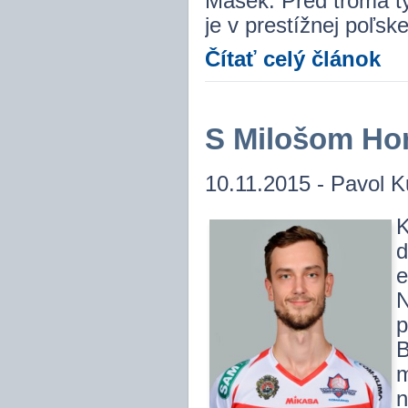
Mašek. Pred troma t
je v prestížnej poľske
Čítať celý článok
S Milošom Ho
10.11.2015 - Pavol K
K
d
e
N
p
B
m
n