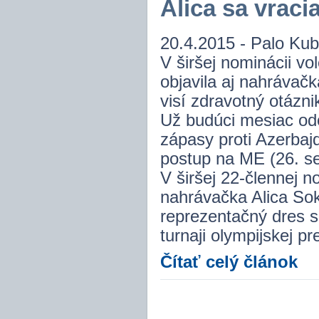
Alica sa vraci
20.4.2015 - Palo Kub
V širšej nominácii vo
objavila aj nahrávač
visí zdravotný otázni
Už budúci mesiac odo
zápasy proti Azerbaj
postup na ME (26. se
V širšej 22-člennej n
nahrávačka Alica So
reprezentačný dres s
turnaji olympijskej p
Čítať celý článok