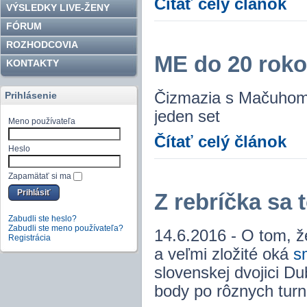
Čítať celý článok
VÝSLEDKY LIVE-ŽENY
FÓRUM
ROZHODCOVIA
ME do 20 roko
KONTAKTY
Čizmazia s Mačuhom,
Prihlásenie
jeden set
Meno používateľa
Čítať celý článok
Heslo
Zapamätať si ma
Z rebríčka sa 
Zabudli ste heslo?
Zabudli ste meno používateľa?
14.6.2016 - O tom, ž
Registrácia
a veľmi zložité oká
s
slovenskej dvojici 
body po rôznych turn