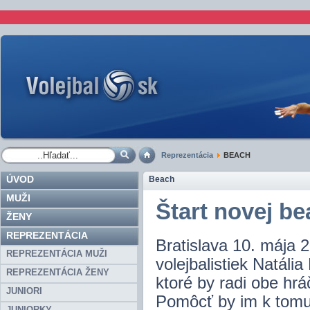
Reprezentácia
BEACH
ÚVOD
Beach
MUŽI
Štart novej be
ŽENY
REPREZENTÁCIA
Bratislava 10. mája 
REPREZENTÁCIA MUŽI
volejbalistiek Natál
REPREZENTÁCIA ŽENY
ktoré by radi obe hr
JUNIORI
Pomôcť by im k tomu
JUNIORKY