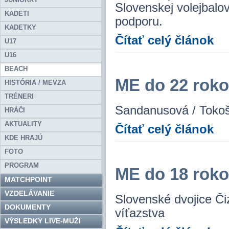
Slovenskej volejbalov
KADETI
podporu.
KADETKY
Čítať celý článok
U17
U16
BEACH
ME do 22 roko
HISTÓRIA / MEVZA
TRÉNERI
Sandanusová / Toko
HRÁČI
AKTUALITY
Čítať celý článok
KDE HRAJÚ
FOTO
PROGRAM
ME do 18 roko
MATCHPOINT
VZDELÁVANIE
Slovenské dvojice Č
DOKUMENTY
víťazstva
VÝSLEDKY LIVE-MUŽI