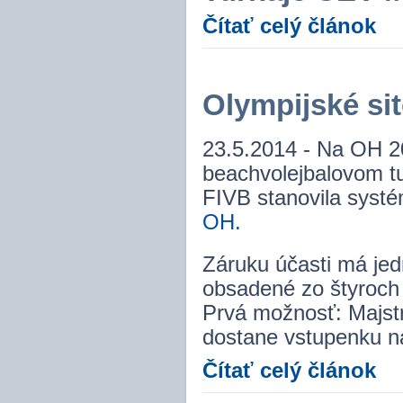
Čítať celý článok
Olympijské sit
23.5.2014 - Na OH 2
beachvolejbalovom tu
FIVB stanovila systém
OH.
Záruku účasti má je
obsadené zo štyroch f
Prvá možnosť: Majst
dostane vstupenku na
Čítať celý článok