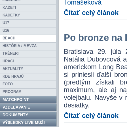
Tomašeková
KADETI
Čítať celý článok
KADETKY
U17
U16
Po bronze na
BEACH
HISTÓRIA / MEVZA
Bratislava 29. júla
TRÉNERI
Natália Dubovcová a
HRÁČI
americkom Long Beac
AKTUALITY
si priniesli ďalší br
KDE HRAJÚ
(predtým získali b
FOTO
maximum, ale aj naj
PROGRAM
volejbalu. Navyše v 
MATCHPOINT
desiatky.
VZDELÁVANIE
Čítať celý článok
DOKUMENTY
VÝSLEDKY LIVE-MUŽI