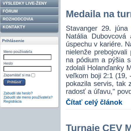
VÝSLEDKY LIVE-ŽENY
FÓRUM
Medaila na tur
ROZHODCOVIA
KONTAKTY
Stavanger 29. júna 
Natália Dubovcová 
Prihlásenie
úspechu v kariére. 
nielenže prebojovali 
Meno používateľa
na pódium a pýšia s
Heslo
zdolali Holanďanky 
veľkom boji 2:1 (19,
Zapamätať si ma
pokazila servis, tak
radosť a úľavu," pov
Zabudli ste heslo?
Zabudli ste meno používateľa?
Čítať celý článok
Registrácia
Turnaje CEV M