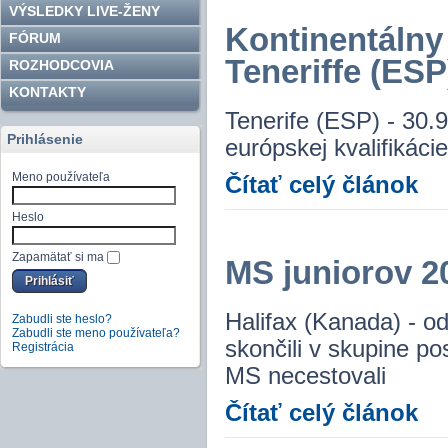
VÝSLEDKY LIVE-ŽENY
Kontinentálny 
FÓRUM
Teneriffe (ESP
ROZHODCOVIA
KONTAKTY
Tenerife (ESP) - 30.9
Prihlásenie
európskej kvalifikácie
Meno používateľa
Čítať celý článok
Heslo
Zapamätať si ma
MS juniorov 20
Halifax (Kanada) - o
Zabudli ste heslo?
Zabudli ste meno používateľa?
skončili v skupine po
Registrácia
MS necestovali
Čítať celý článok