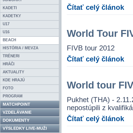
Čítať celý článok
KADETI
KADETKY
U17
World Tour FI
U16
BEACH
FIVB tour 2012
HISTÓRIA / MEVZA
TRÉNERI
Čítať celý článok
HRÁČI
AKTUALITY
KDE HRAJÚ
World tour FI
FOTO
PROGRAM
Pukhet (THA) - 2.11.
MATCHPOINT
nepostúpili z kvalifik
VZDELÁVANIE
Čítať celý článok
DOKUMENTY
VÝSLEDKY LIVE-MUŽI