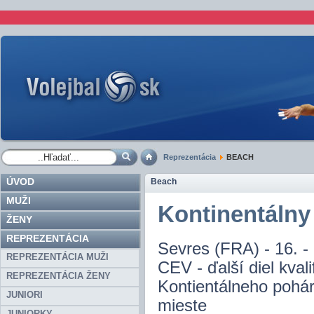
Reprezentácia
BEACH
ÚVOD
Beach
MUŽI
Kontinentálny
ŽENY
REPREZENTÁCIA
Sevres (FRA) - 16. -
REPREZENTÁCIA MUŽI
CEV - ďalší diel kval
REPREZENTÁCIA ŽENY
Kontientálneho pohára
JUNIORI
mieste
JUNIORKY