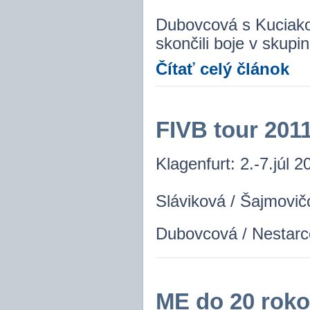
Dubovcová s Kuciako
skončili boje v skupi
Čítať celý článok
FIVB tour 2011
Klagenfurt: 2.-7.júl 2
Sláviková / Šajmovič
Dubovcová / Nestarco
ME do 20 rokov