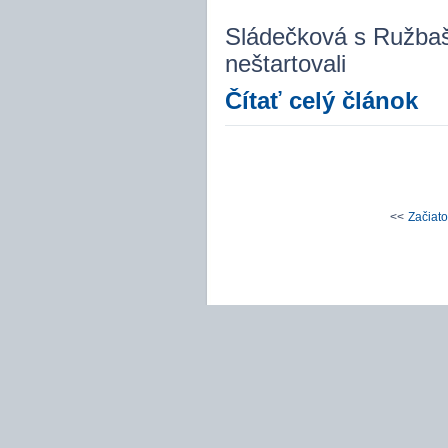
Sládečková s Ružbašs
neštartovali
Čítať celý článok
<<
Začiat