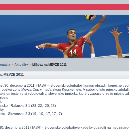
ntácia
Aktuality
Mládež na MEVZE 2011
na MEVZE 2011
t 30. decembra 2011 (TASR) - Slovenskí volejbaloví juniori obsadili konečné tret
rópskej zóny Mevza Cup v maďarskom Kecskeméte. V súboji o túto priečku zdolali
umiestenie si vybojovali aj slovenské juniorky, ktoré v zápase o tretie miesto z
esto:
:
o - Rakúsko 3:1 (23, 22, -20, 23)
ky:
- Slovensko 2:3 (19, -10, -17, 17, -7)
30. decembra 2011 (TASR) - Slovenské volejbalové kadetky obsadili na medzinár