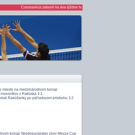
Coronavirus zatvoril na dva týždne haly *** 1/2 finále play off žien *** ž
ie miesto na medzinárodnom turnaji
 rovesníkov z Rakúska 3:1.
dolali Rakúšanky po päťsetovom priebehu 3:2.
odnom turnaji Stredoeurópskej zóny Mevza Cup