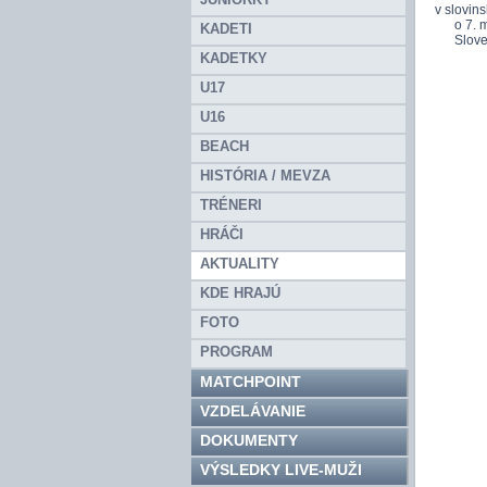
v slovin
o 7. mi
KADETI
Slovensk
KADETKY
U17
U16
BEACH
HISTÓRIA / MEVZA
TRÉNERI
HRÁČI
AKTUALITY
KDE HRAJÚ
FOTO
PROGRAM
MATCHPOINT
VZDELÁVANIE
DOKUMENTY
VÝSLEDKY LIVE-MUŽI