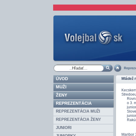
Repreze
ÚVOD
Mládež 
MUŽI
Kecskemé
Stredoeu
ŽENY
Rovnaké 
REPREZENTÁCIA
o 3. mi
juniori
REPREZENTÁCIA MUŽI
Slovensk
junior
REPREZENTÁCIA ŽENY
Rakúsko 
JUNIORI
Maribor 
JUNIORKY