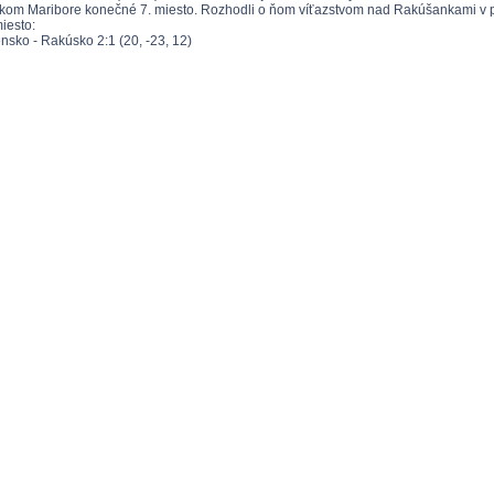
skom Maribore konečné 7. miesto. Rozhodli o ňom víťazstvom nad Rakúšankami v pom
esto:
o - Rakúsko 2:1 (20, -23, 12)