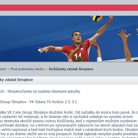
oint
Pod pokrievku klubu
Košičanky zdolali Stropkov
y zdolali Stropkov
16 - Stropkovčanky sú naďalej líderkami tabuľky.
Group Stropkov - VK Slávia TU Košice 2:3, 3:1
istky VK Cele Group Stropkov družstvo Košíc. Od začiatku do konca bolo jasné, že d
si zadarmo nič nedarujú, a že divácke oko si vychutná volejbal na vysokej úrovni.
o stretnutia vkročili pravou nohou Košičanky, keď z najmenším možným rozdielom v
uchmatli domáce, no v treťom po vyrovnaných výkonoch na oboch stranách boli zasa
 veľmi napínavý a keď mali hosťujúce match-ball s náskokom troch bodov, Stropkov
 hry a po dráme otočili set vo svoj prospech. Avšak tajbrejk nevyšiel podľa predstá