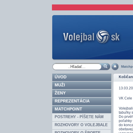
Matchp
ÚVOD
Košičank
MUŽI
13.03.20
ŽENY
VK Cele 
REPREZENTÁCIA
Volejbal
MATCHPOINT
tabuľky 
POSTREHY - PÍŠETE NÁM
Do prvéh
poľahky 
ROZHOVORY O VOLEJBALE
do konca
obetavej
ROZHOVORY O ŠPORTE