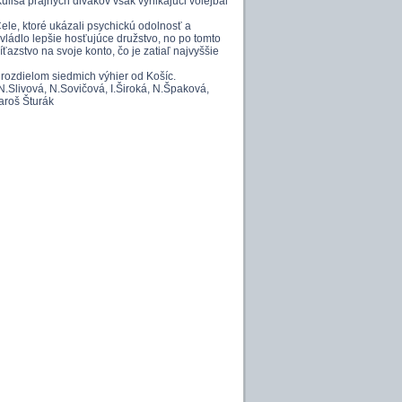
lisa prajných divákov však vynikajúci volejbal
e, ktoré ukázali psychickú odolnosť a
zvládlo lepšie hosťujúce družstvo, no po tomto
íťazstvo na svoje konto, čo je zatiaľ najvyššie
 rozdielom siedmich výhier od Košíc.
.Slivová, N.Sovičová, I.Široká, N.Špaková,
aroš Šturák