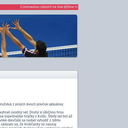
Coronavirus zatvoril na dva týždne haly *** 1/2 finále play off žien *** 
ružstvá z prvých dvoch priečok aktuálnej
yhrali úvodný set. Druhý si útočnou hrou
 úspešnejšie hráčky z Košíc. Štvrtý set bol až
ské dievčatá sa nedali vyhodiť z rytmu
v, ukázalo sa, že Košičanky sú naozaj