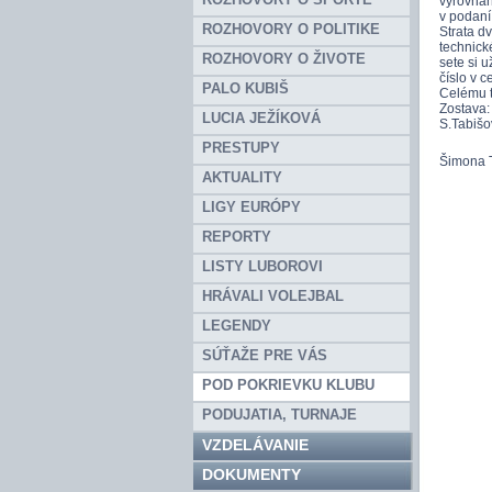
vyrovnan
v podaní
ROZHOVORY O POLITIKE
Strata d
technické
ROZHOVORY O ŽIVOTE
sete si u
číslo v c
PALO KUBIŠ
Celému t
Zostava:
LUCIA JEŽÍKOVÁ
S.Tabišo
PRESTUPY
Šimona 
AKTUALITY
LIGY EURÓPY
REPORTY
LISTY LUBOROVI
HRÁVALI VOLEJBAL
LEGENDY
SÚŤAŽE PRE VÁS
POD POKRIEVKU KLUBU
PODUJATIA, TURNAJE
VZDELÁVANIE
DOKUMENTY