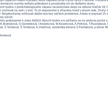
ým súperom našim hráčkam, ktoré napokon prišli o prvú výhru v sezóne. Početná ku
 domácich ocenila veľkým potleskom a povzbudila ich do ďalšieho duelu.
voch bodov z predchádzajúceho zápasu nezanechala stopy na výkone hráčok VK Cel
 zručnosti na sieti i v poli. To im dopomohlo k víťazstvu hneď v prvom sete. Druhý 
ž Stropkovčanky režírovali ďalšie dva bez väčších problémov. A teda si pripísali 25 v
elej súťaži.
ímu gratulujeme k zisku ďalších štyroch bodov a k udržaniu sa na vedúcej pozícii s
 K.Bodnárová, D.Gondeková, I.Keselicová, M.Keselicová, A.Petrová, T.Rusnáková, N
vá, S.Tomková, Š.Tomková, A.Vrabľová, asistentka trénera S.Pariláková, p.tréner M
Tomková