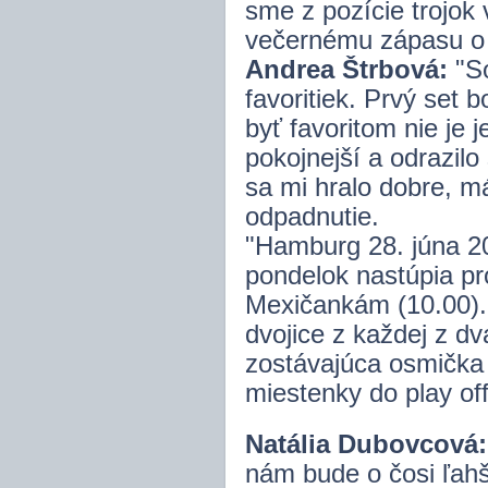
sme z pozície trojok 
večernému zápasu o 
Andrea Štrbová:
"So
favoritiek. Prvý set b
byť favoritom nie je 
pokojnejší a odrazil
sa mi hralo dobre, m
odpadnutie.
"Hamburg 28. júna 2
pondelok nastúpia pro
Mexičankám (10.00). 
dvojice z každej z dva
zostávajúca osmička 
miestenky do play off
Natália Dubovcová:
nám bude o čosi ľahš