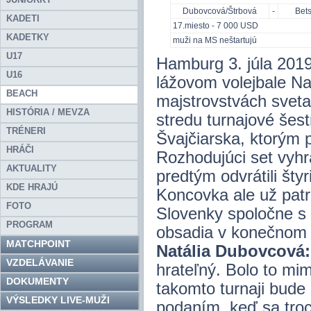
Dubovcová/Štrbová
-
Bet
KADETI
17.miesto - 7 000 USD
KADETKY
muži na MS neštartujú
U17
Hamburg 3. júla 201
U16
lážovom volejbale Na
BEACH
majstrovstvách sveta 
HISTÓRIA / MEVZA
stredu turnajové šes
TRÉNERI
Švajčiarska, ktorým p
HRÁČI
Rozhodujúci set vyhr
AKTUALITY
predtým odvrátili šty
KDE HRAJÚ
Koncovka ale už patri
FOTO
Slovenky spoločne s 
PROGRAM
obsadia v konečnom 
MATCHPOINT
Natália Dubovcová:
VZDELÁVANIE
hrateľný. Bolo to mi
DOKUMENTY
takomto turnaji bude 
VÝSLEDKY LIVE-MUŽI
podaním, keď sa troch