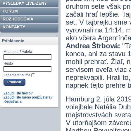
VÝSLEDKY LIVE-ŽENY
druhom sete však pri
FÓRUM
začali hrať lepšie. Ta
ROZHODCOVIA
set. V tajbrejku sme 
KONTAKTY
vyrovnali na 14:14, 
ako včera Argentínča
Prihlásenie
Andrea Štrbová:
"Te
Meno používateľa
konca, ani za stavu 1
mohli prehrať. Žiaľ, n
Heslo
servisom oveľa viac 
Zapamätať si ma
neprekvapili. Hrali 
napriek tejto prehre 
Zabudli ste heslo?
Zabudli ste meno používateľa?
Hamburg 2. júla 201
Registrácia
volejbale Natália Du
majstrovstvách svet
V utorňajšom závere
Marthou Revueltovou 