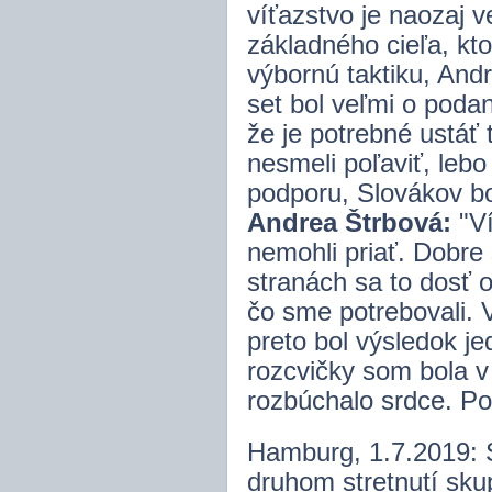
víťazstvo je naozaj v
základného cieľa, kto
výbornú taktiku, Andr
set bol veľmi o podan
že je potrebné ustáť
nesmeli poľaviť, leb
podporu, Slovákov bo
Andrea Štrbová:
"Ví
nemohli priať. Dobre
stranách sa to dosť o
čo sme potrebovali. 
preto bol výsledok 
rozcvičky som bola v
rozbúchalo srdce. Po
Hamburg, 1.7.2019: 
druhom stretnutí sku