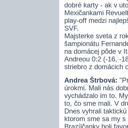
dobré karty - ak v u
Mexičankami Revuelto
play-off medzi najle
SVF.
Majsterke sveta z ro
šampionátu Fernande 
na domácej pôde v It
Andreou 0:2 (-16, -1
striebro z domácich o
Andrea Štrbová:
"Pr
úrokmi. Mali nás dobr
vychádzalo im to. My 
to, čo sme mali. V dr
Dnes vyhrali taktickú 
ktorom sme sa my s ú
Brazílčanky boli favo