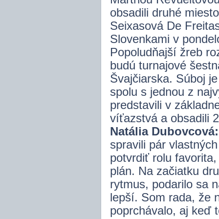
obsadili druhé miesto
Seixasová De Freitas
Slovenkami v pondel
Popoludňajší žreb ro
budú turnajové šestn
Švajčiarska. Súboj j
spolu s jednou z naj
predstavili v základ
víťazstvá a obsadili 2
Natália Dubovcová:
spravili pár vlastnýc
potvrdiť rolu favorit
plán. Na začiatku dr
rytmus, podarilo sa n
lepší. Som rada, že 
poprchávalo, aj keď 