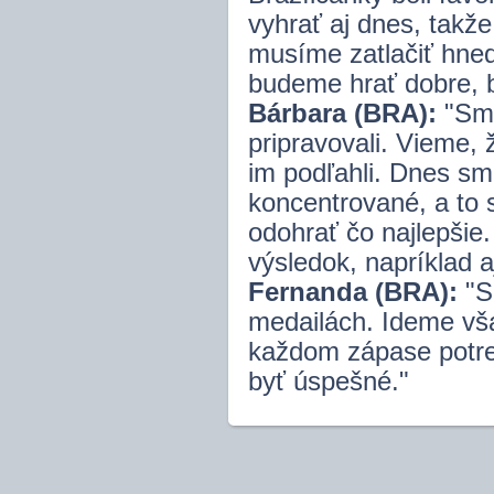
vyhrať aj dnes, takže
musíme zatlačiť hneď
budeme hrať dobre, 
Bárbara (BRA):
"Sme
pripravovali. Vieme,
im podľahli. Dnes sm
koncentrované, a to
odohrať čo najlepšie
výsledok, napríklad aj
Fernanda (BRA):
"S
medailách. Ideme vš
každom zápase potr
byť úspešné."