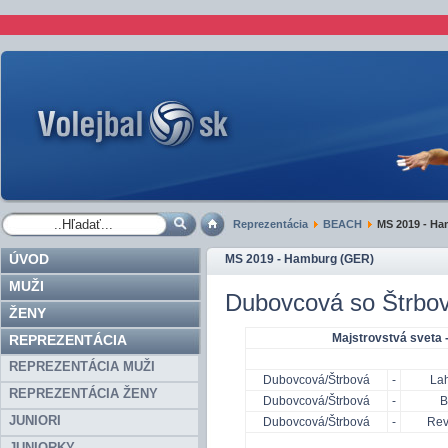
Reprezentácia
BEACH
MS 2019 - Ha
ÚVOD
MS 2019 - Hamburg (GER)
MUŽI
Dubovcová so Štrbov
ŽENY
Majstrovstvá sveta 
REPREZENTÁCIA
REPREZENTÁCIA MUŽI
Dubovcová/Štrbová
-
Lah
REPREZENTÁCIA ŽENY
Dubovcová/Štrbová
-
B
JUNIORI
Dubovcová/Štrbová
-
Rev
JUNIORKY