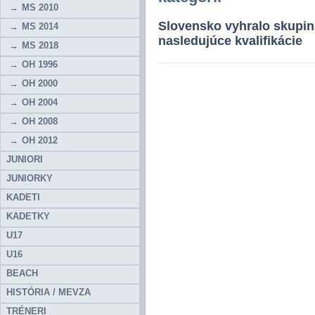
MS 2010
Slovensko vyhralo skupin
MS 2014
nasledujúce kvalifikácie
MS 2018
OH 1996
OH 2000
OH 2004
OH 2008
OH 2012
JUNIORI
JUNIORKY
KADETI
KADETKY
U17
U16
BEACH
HISTÓRIA / MEVZA
TRÉNERI