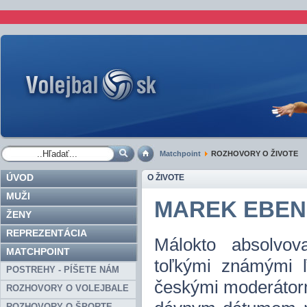
Matchpoint
ROZHOVORY O ŽIVOTE
ÚVOD
O ŽIVOTE
MUŽI
MAREK EBEN 
ŽENY
REPREZENTÁCIA
Málokto absolvov
MATCHPOINT
toľkými známými 
POSTREHY - PÍŠETE NÁM
českými moderátormi
ROZHOVORY O VOLEJBALE
ROZHOVORY O ŠPORTE