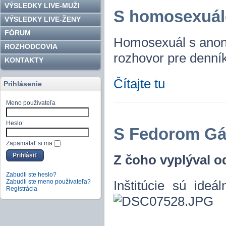
VÝSLEDKY LIVE-MUŽI
S homosexuálo
VÝSLEDKY LIVE-ŽENY
FÓRUM
Homosexuál s anon
ROZHODCOVIA
rozhovor pre denn
KONTAKTY
Čítajte tu
Prihlásenie
Meno používateľa
Heslo
S Fedorom Gá
Zapamätať si ma
Z čoho vyplýval o
Zabudli ste heslo?
Zabudli ste meno používateľa?
Inštitúcie sú ideá
Registrácia