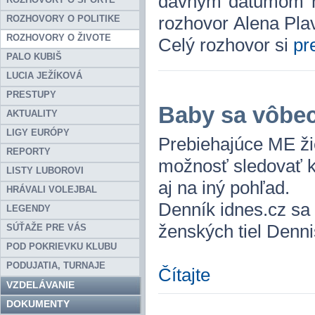
dávnym dátumom nar
rozhovor Alena Pla
ROZHOVORY O POLITIKE
ROZHOVORY O ŽIVOTE
Celý rozhovor si
pr
PALO KUBIŠ
LUCIA JEŽÍKOVÁ
PRESTUPY
Baby sa vôbe
AKTUALITY
LIGY EURÓPY
Prebiehajúce ME ž
REPORTY
možnosť sledovať k
LISTY LUBOROVI
aj na iný pohľad.
HRÁVALI VOLEJBAL
Denník idnes.cz sa
LEGENDY
ženských tiel Den
SÚŤAŽE PRE VÁS
POD POKRIEVKU KLUBU
PODUJATIA, TURNAJE
Čítajte
VZDELÁVANIE
DOKUMENTY