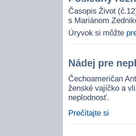
Časopis Život (č.1
s Mariánom Zednik
Úryvok si môžte
pre
Nádej pre nep
Čechoameričan Anto
ženské vajíčko a vl
neplodnosť.
Prečítajte si