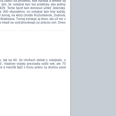
záleží na prostredí, kde vyrastá a stretne sa
 tým, že volejbal tam bol prakticky ako jediný
929. Tento šport tam doniesol učiteľ Jelenský.
še 300 obyvateľov, no volejbal tam hral každý,
ý turnaj, na ktorý chodili Ružomberok, Dubová,
 Bratislava. Turnaj existuje aj dnes, ale už nie v
 a mladí sa vysťahovávajú za prácou von. Dnes
u, tak na 60. Vo chvíľach debát o volejbale, o
ť, Vladove vrásky prezradia vyšší vek, ale 70
va a Hančík fajčí s Evou jednu za druhou pred