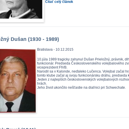
Čítať celý článok
ožný Dušan (1930 - 1989)
Bratislava - 10.12.2015
10.júla 1989 tragicky zahynul Dušan Prieložný, právnik, 
funkcionár. Predseda Československého volejbalového zvä
viceprezident FIVB.
Narodil sa v Kalonde, neďaleko Lučenca. Volejbal začal hrať
tomto klube začal aj svoju funkcionársku dráhu, predseda 
Jeden z najlepších československých volejbalových rozhod
hrách.
Jeho život ukončilo nešťastie na diaľnici pri Schwechate.