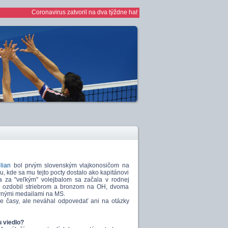
Coronavirus zatvoril na dva týždne haly *** 1/2 finále play off žien *** ženy: 
lian
bol prvým slovenským vlajkonosičom na
u, kde sa mu tejto pocty dostalo ako kapitánovi
ta za "veľkým" volejbalom sa začala v rodnej
 ju ozdobil striebrom a bronzom na OH, dvoma
bornými medailami na MS.
časy, ale neváhal odpovedať ani na otázky
u viedlo?