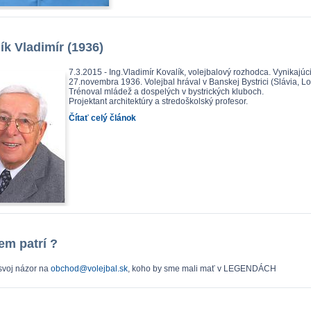
ík Vladimír (1936)
7.3.2015 - Ing.Vladimír Kovalík, volejbalový rozhodca. Vynikajúc
27.novembra 1936. Volejbal hrával v Banskej Bystrici (Slávia, Lo
Trénoval mládež a dospelých v bystrických kluboch.
Projektant architektúry a stredoškolský profesor.
Čítať celý článok
em patrí ?
svoj názor na
obchod@volejbal.sk
, koho by sme mali mať v LEGENDÁCH