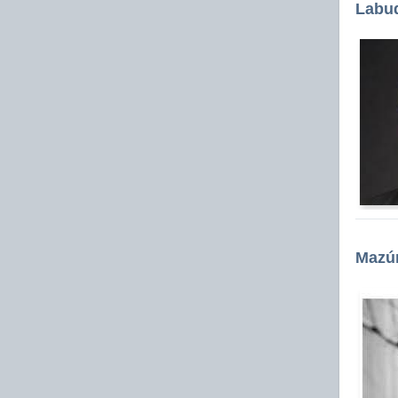
Labud
Mazúr