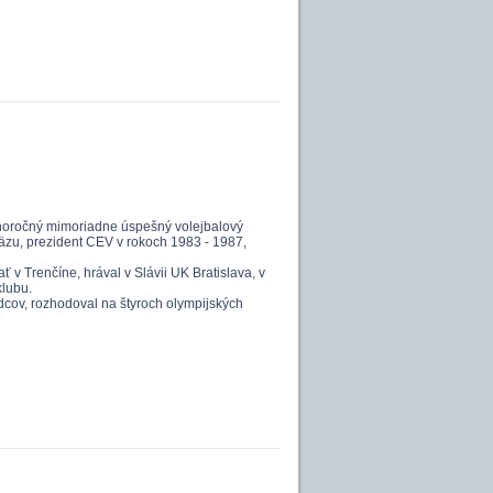
dlhoročný mimoriadne úspešný volejbalový
zu, prezident CEV v rokoch 1983 - 1987,
 v Trenčíne, hrával v Slávii UK Bratislava, v
klubu.
cov, rozhodoval na štyroch olympijských