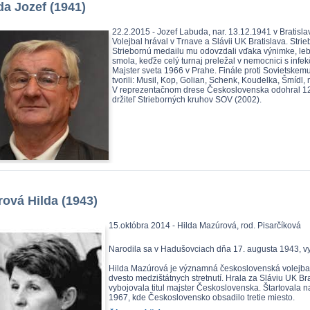
a Jozef (1941)
22.2.2015 - Jozef Labuda, nar. 13.12.1941 v Bratisla
Volejbal hrával v Trnave a Slávii UK Bratislava. Stri
Striebornú medailu mu odovzdali vďaka výnimke, l
smola, keďže celý turnaj preležal v nemocnici s infek
Majster sveta 1966 v Prahe. Finále proti Sovietskemu 
tvorili: Musil, Kop, Golian, Schenk, Koudelka, Šmídl,
V reprezentačnom drese Československa odohral 125 s
držiteľ Strieborných kruhov SOV (2002).
ová Hilda (1943)
15.októbra 2014 - Hilda Mazúrová, rod. Pisarčíková
Narodila sa v Hadušovciach dňa 17. augusta 1943, vy
Hilda Mazúrová je významná československá volejbal
dvesto medzištátnych stretnutí. Hrala za Sláviu UK Br
vybojovala titul majster Československa. Štartovala
1967, kde Československo obsadilo tretie miesto.