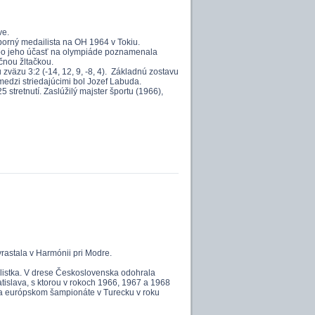
ve.
eborný medailista na OH 1964 v Tokiu.
ebo jeho účasť na olympiáde poznamenala
čnou žltačkou.
zväzu 3:2 (-14, 12, 9, -8, 4). Základnú zostavu
 medzi striedajúcimi bol Jozef Labuda.
tretnutí. Zaslúžilý majster športu (1966),
rastala v Harmónii pri Modre.
istka. V drese Československa odohrala
atislava, s ktorou v rokoch 1966, 1967 a 1968
 na európskom šampionáte v Turecku v roku