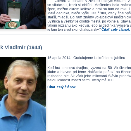
"Človek sa dostane v živote k rôznym veciam. Veľa 
so situáciou, ktorú si obľúbi. Moštenica bola známa
šport, možno okrem kolkov, a hral sa tam od roku 1
Malá dedinka, niečo vyše 133 čísiel, vtedy čosi vy
starší, mladší. Bol tam známy volejbalový moštenick
Bystrica a všetky tie okolité mestá, po vojne aj Slávia
takom rozsahu ako kedysi, lebo aj dedinka vymiera
je tam ten život skôr chalupársky."
Čítať celý článok
k Vladimír (1944)
15.apríla 2014 - Gratulujeme k okrúhlemu jubileu.
Keď hrá tenisovú dvojhru, vyzerá na 50. Ak štvorhr
klube a hlavne pri téme zháňania peňazí na činnos
rozhodne nie. Ak však jeho milovaná Slávia prehrá
halou Mladosť medzi setmi, vtedy má 100.
Čítať celý článok