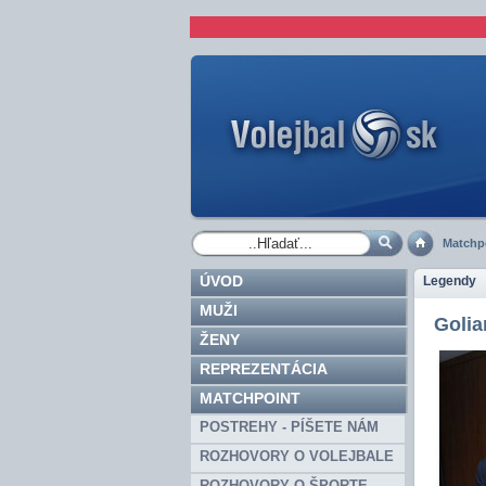
Matchp
ÚVOD
Legendy
MUŽI
Golia
ŽENY
REPREZENTÁCIA
MATCHPOINT
POSTREHY - PÍŠETE NÁM
ROZHOVORY O VOLEJBALE
ROZHOVORY O ŠPORTE