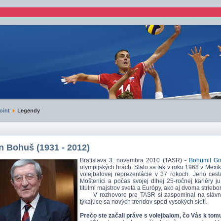
oint
Legendy
n Bohuš (1931 - 2012)
Bratislava 3. novembra 2010 (TASR) -
Bohumil Go
olympijských hrách. Stalo sa tak v roku 1968 v Mexik
volejbalovej reprezentácie v 37 rokoch. Jeho ces
Moštenici a počas svojej dlhej 25-ročnej kariéry
titulmi majstrov sveta a Európy, ako aj dvoma strie
V rozhovore pre TASR si zaspomínal na slávne 
týkajúce sa nových trendov spod vysokých sietí.
Prečo ste začali práve s volejbalom, čo Vás k tom