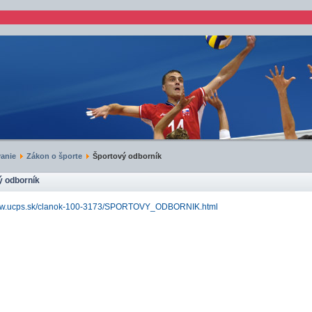
anie
Zákon o športe
Športový odborník
ý odborník
www.ucps.sk/clanok-100-3173/SPORTOVY_ODBORNIK.html