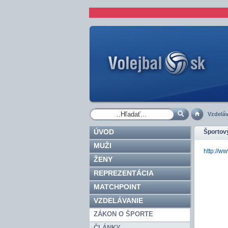
Vzdeláv
ÚVOD
Športov
MUŽI
http://
ŽENY
REPREZENTÁCIA
MATCHPOINT
VZDELÁVANIE
ZÁKON O ŠPORTE
ČLÁNKY