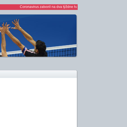
Coronavirus zatvoril na dva týždne haly *** 1/2 finále play off žien *** ž