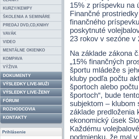
15% z príspevku na ú
KURZY/KEMPY
Finančné prostriedk
ŠKOLENIA A SEMINÁRE
finančného príspevku
PREDAJ DVD,CD,KNIHY
poskytnuté volejbalo
VAVÁK
23 rokov v sezóne v
VIDEO
MENTÁLNE OKIENKO
Na základe zákona č.
KOMPAVA
„15% finančných pros
VÝŽIVA
športu mládeže s jeh
DOKUMENTY
kluby podľa počtu ak
VÝSLEDKY LIVE-MUŽI
športoch alebo počtu
VÝSLEDKY LIVE-ŽENY
športoch“, bude tent
FÓRUM
subjektom – klubom 
ROZHODCOVIA
základe predloženia 
KONTAKTY
ekonomický úsek Slov
Každému volejbalovém
Prihlásenie
podmienku, že mal v