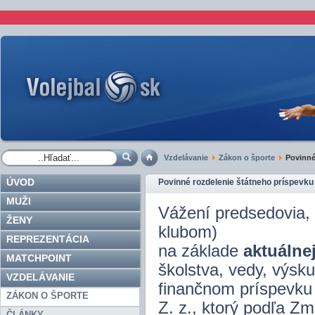
Vzdelávanie
Zákon o športe
Povinné 
ÚVOD
Povinné rozdelenie štátneho príspevku
MUŽI
Vážení predsedovia, š
ŽENY
klubom)
REPREZENTÁCIA
na základe
aktuálne
MATCHPOINT
školstva, vedy, výs
VZDELÁVANIE
finančnom príspevku
ZÁKON O ŠPORTE
Z. z., ktorý podľa 
ČLÁNKY