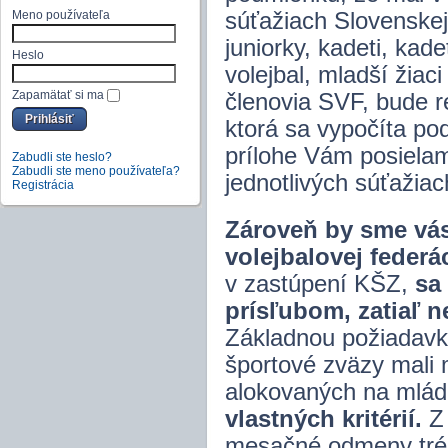
Meno používateľa
súťažiach Slovenskej 
juniorky, kadeti, kade
Heslo
volejbal, mladší žiaci
Zapamätať si ma
členovia SVF, bude 
ktorá sa vypočíta po
prílohe Vám posiela
Zabudli ste heslo?
Zabudli ste meno používateľa?
jednotlivých súťažia
Registrácia
Zároveň by sme vás
volejbalovej federá
v zastúpení KŠZ,
sa
prísľubom, zatiaľ n
Základnou požiadavk
športové zväzy mali
alokovaných na mláde
vlastných kritérií.
Z 
mesačné odmeny tré