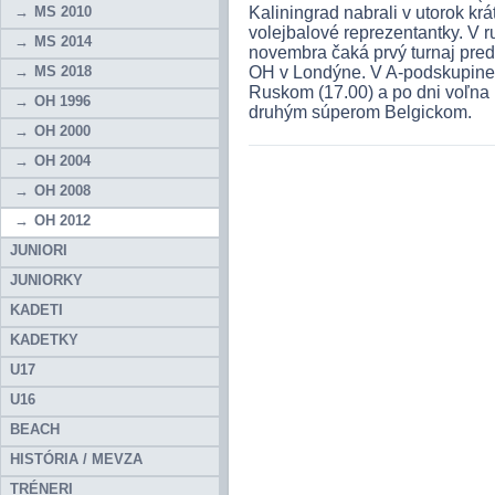
MS 2010
Kaliningrad nabrali v utorok kr
volejbalové reprezentantky. V r
MS 2014
novembra čaká prvý turnaj pred
MS 2018
OH v Londýne. V A-podskupine
Ruskom (17.00) a po dni voľna
OH 1996
druhým súperom Belgickom.
OH 2000
OH 2004
OH 2008
OH 2012
JUNIORI
JUNIORKY
KADETI
KADETKY
U17
U16
BEACH
HISTÓRIA / MEVZA
TRÉNERI