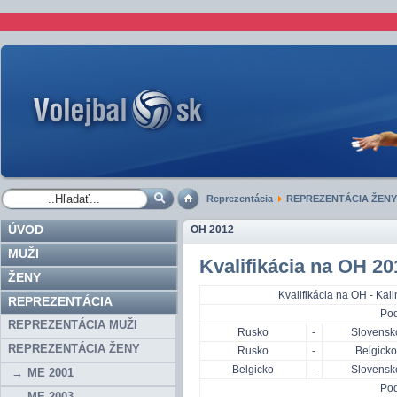
Reprezentácia
REPREZENTÁCIA ŽENY
ÚVOD
OH 2012
MUŽI
Kvalifikácia na OH 20
ŽENY
Kvalifikácia na OH - Kal
REPREZENTÁCIA
Po
REPREZENTÁCIA MUŽI
Rusko
-
Slovensk
REPREZENTÁCIA ŽENY
Rusko
-
Belgicko
Belgicko
-
Slovensk
ME 2001
Pod
ME 2003