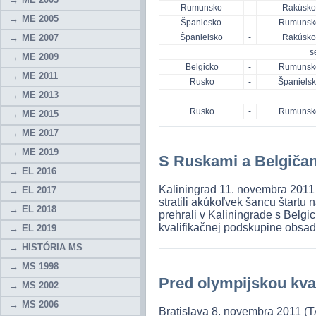
Rumunsko
-
Rakúsk
ME 2005
Španiesko
-
Rumunsk
ME 2007
Španielsko
-
Rakúsk
s
ME 2009
Belgicko
-
Rumunsk
ME 2011
Rusko
-
Španiels
ME 2013
Rusko
-
Rumunsk
ME 2015
ME 2017
ME 2019
S Ruskami a Belgiča
EL 2016
Kaliningrad 11. novembra 2011 
EL 2017
stratili akúkoľvek šancu štartu
EL 2018
prehrali v Kaliningrade s Belgi
kvalifikačnej podskupine obsad
EL 2019
HISTÓRIA MS
MS 1998
Pred olympijskou kval
MS 2002
MS 2006
Bratislava 8. novembra 2011 (T